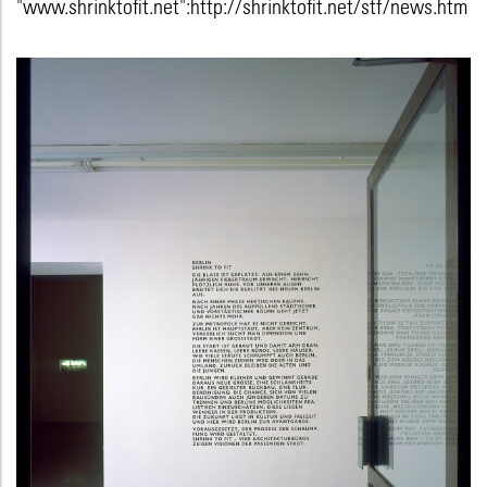
"www.shrinktofit.net":http://shrinktofit.net/stf/news.htm