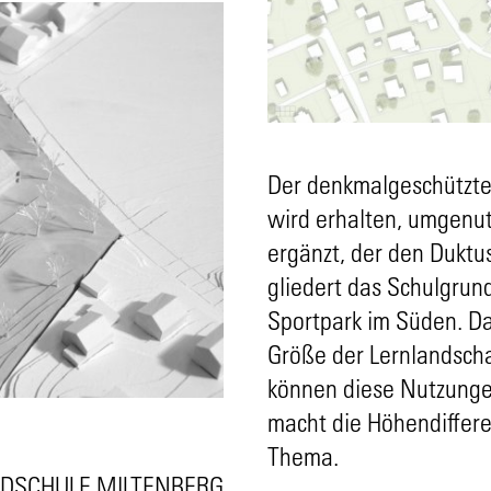
Der denkmalgeschützte
wird erhalten, umgenu
ergänzt, der den Duktu
gliedert das Schulgrun
Sportpark im Süden. Da
Größe der Lernlandschaf
können diese Nutzungen
macht die Höhendiffer
Thema.
DSCHULE MILTENBERG