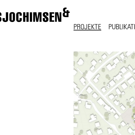
PROJEKTE
PUBLIKAT
ALLE
ALLE
STÄDTEBAU
TEXT
WOHNEN
VORTRAG
ARBEITEN
AUSSTEL
BILDUNG
FORSCHUNG
GESUNDHEIT
KULTUR
DINGE