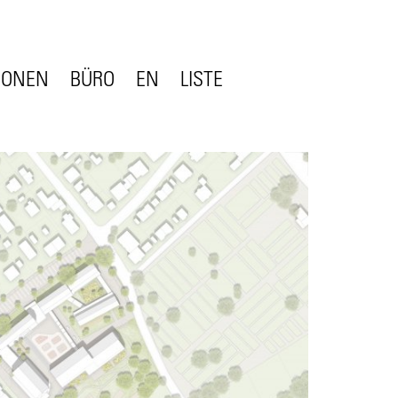
IONEN
BÜRO
EN
LISTE
KONTAKT
POSITION
KOMPETENZ
LUNG
TEAM
OFFENE STELLEN
AUFTRAGGEBER